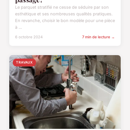
Le parquet stratifié ne cesse de séduire par son
esthétique et ses nombreuses qualités pratiques.
En revanche, choisir le bon modèle pour une pièce
à ...
6 octobre 2024
7 min de lecture →
TRAVAUX