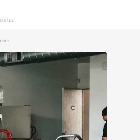
ravaux
uceur