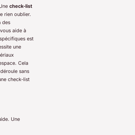
 Une
check-list
e rien oublier.
n des
 vous aide à
 spécifiques est
ssite une
tériaux
 espace. Cela
 déroule sans
une check-list
uide. Une