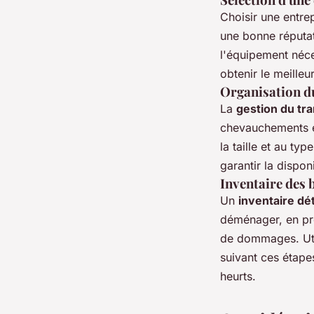
Choisir une entre
une bonne réputat
l'équipement néc
obtenir le meilleu
Organisation d
La
gestion du tr
chevauchements et
la taille et au ty
garantir la disponi
Inventaire des 
Un
inventaire dét
déménager, en préc
de dommages. Util
suivant ces étape
heurts.