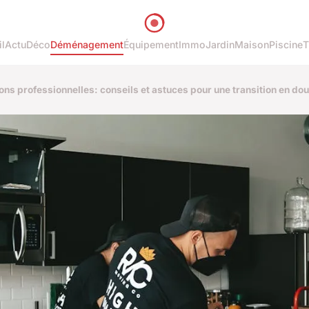
l
Actu
Déco
Déménagement
Équipement
Immo
Jardin
Maison
Piscine
T
s professionnelles: conseils et astuces pour une transition en do