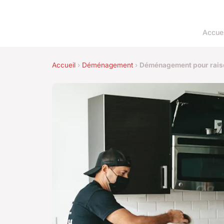
Accuei
Accueil
›
Déménagement
›
Déménagement pour raison