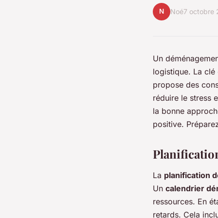
N
Noé
7 octobre
Un déménagement 
logistique. La clé
propose des conse
réduire le stress 
la bonne approche
positive. Prépare
Planificati
La
planificatio
Un
calendrier 
ressources. En éta
retards. Cela inc