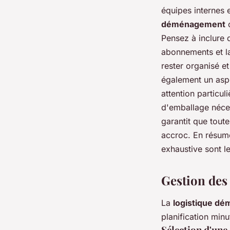
équipes internes 
déménagement
c
Pensez à inclure 
abonnements et la
rester organisé et
également un asp
attention particul
d'emballage néces
garantit que tout
accroc. En résumé,
exhaustive sont l
Gestion des 
La
logistique d
planification minu
Sélection d'un